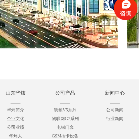
山东华炜
公司产品
新闻中心
华炜简介
调频V5系列
公司新闻
地址：定西市安定区友谊南路39
企业文化
物联网G7系列
行业新闻
公司业绩
电梯门套
号
华炜人
GSM插卡设备
门套项目：紫罗红